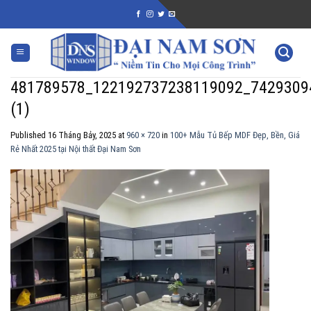
Skip
to
content
481789578_122192737238119092_7429309
(1)
Published
16 Tháng Bảy, 2025
at
960 × 720
in
100+ Mẫu Tủ Bếp MDF Đẹp, Bền, Giá
Rẻ Nhất 2025 tại Nội thất Đại Nam Sơn