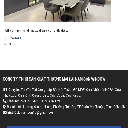
Both comments and trackbacks are currently closed.
←
Previous
Next
→
CÔNG TY TNHH SẢN XUẤT THƯƠNG MẠI ĐẠI NAM SƠN WINDOW
Chuyên:
Tư Vấn Thi Công Lắp Đặt Nội Thất - Gỗ MDF, Cửa Nhôm XINGFA, Cửa
Thuỷ Lực, Cửa Kính Cường Lực, Cửa Cuốn, Cửa Kéo,….
Hotline:
0971.718.472 - 0972.406.179
Địa chỉ:
06 Trương Quang Tuân, Phường Tân An, TP.Buôn Ma Thuột , Tỉnh Đắk Lắk
Email:
dainamson19@gmail.com