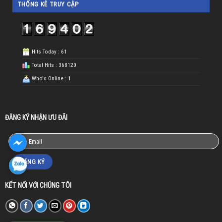
THỐNG KÊ TRUY CẬP
Hits Today : 61
Total Hits : 368120
Who's Online : 1
ĐĂNG KÝ NHẬN ƯU ĐÃI
KẾT NỐI VỚI CHÚNG TÔI