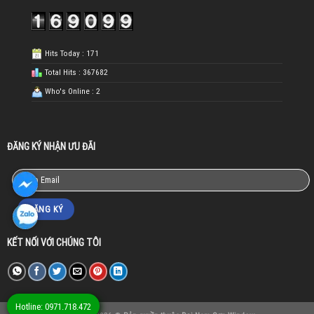
Hits Today : 171
Total Hits : 367682
Who's Online : 2
ĐĂNG KÝ NHẬN ƯU ĐÃI
KẾT NỐI VỚI CHÚNG TÔI
Hotline: 0971.718.472