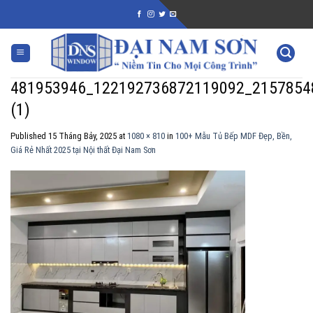
Skip
to
content
481953946_122192736872119092_2157854
(1)
Published
15 Tháng Bảy, 2025
at
1080 × 810
in
100+ Mẫu Tủ Bếp MDF Đẹp, Bền,
Giá Rẻ Nhất 2025 tại Nội thất Đại Nam Sơn