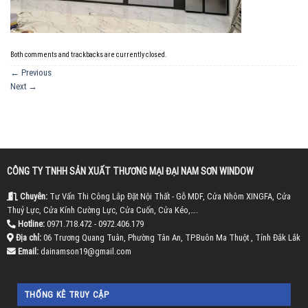
Both comments and trackbacks are currently closed.
←
Previous
Next
→
CÔNG TY TNHH SẢN XUẤT THƯƠNG MẠI ĐẠI NAM SƠN WINDOW
Chuyên:
Tư Vấn Thi Công Lắp Đặt Nội Thất - Gỗ MDF, Cửa Nhôm XINGFA, Cửa
Thuỷ Lực, Cửa Kính Cường Lực, Cửa Cuốn, Cửa Kéo,….
Hotline:
0971.718.472 - 0972.406.179
Địa chỉ:
06 Trương Quang Tuân, Phường Tân An, TP.Buôn Ma Thuột , Tỉnh Đắk Lắk
Email:
dainamson19@gmail.com
THỐNG KÊ TRUY CẬP