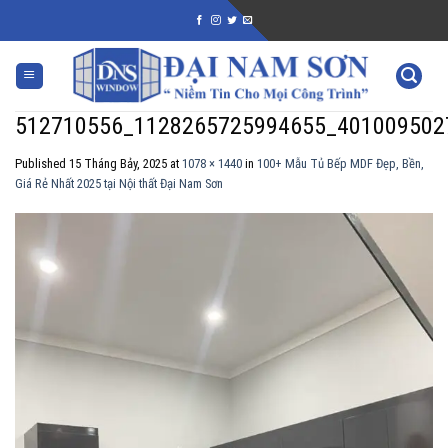
Skip
to
content
512710556_1128265725994655_401009502
Published
15 Tháng Bảy, 2025
at
1078 × 1440
in
100+ Mẫu Tủ Bếp MDF Đẹp, Bền,
Giá Rẻ Nhất 2025 tại Nội thất Đại Nam Sơn