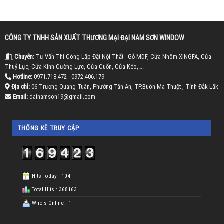
CÔNG TY TNHH SẢN XUẤT THƯƠNG MẠI ĐẠI NAM SƠN WINDOW
Chuyên:
Tư Vấn Thi Công Lắp Đặt Nội Thất - Gỗ MDF, Cửa Nhôm XINGFA, Cửa
Thuỷ Lực, Cửa Kính Cường Lực, Cửa Cuốn, Cửa Kéo,….
Hotline:
0971.718.472 - 0972.406.179
Địa chỉ:
06 Trương Quang Tuân, Phường Tân An, TP.Buôn Ma Thuột , Tỉnh Đắk Lắk
Email:
dainamson19@gmail.com
THỐNG KÊ TRUY CẬP
Hits Today : 104
Total Hits : 368163
Who's Online : 1