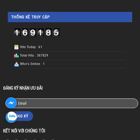
THỐNG KÊ TRUY CẬP
Hits Today : 61
Total Hits : 367829
Who's Online : 1
ĐĂNG KÝ NHẬN ƯU ĐÃI
KẾT NỐI VỚI CHÚNG TÔI