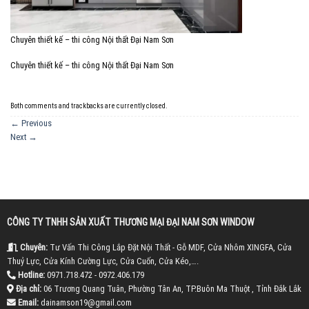
Chuyên thiết kế – thi công Nội thất Đại Nam Sơn
Chuyên thiết kế – thi công Nội thất Đại Nam Sơn
Both comments and trackbacks are currently closed.
←
Previous
Next
→
CÔNG TY TNHH SẢN XUẤT THƯƠNG MẠI ĐẠI NAM SƠN WINDOW
Chuyên:
Tư Vấn Thi Công Lắp Đặt Nội Thất - Gỗ MDF, Cửa Nhôm XINGFA, Cửa
Thuỷ Lực, Cửa Kính Cường Lực, Cửa Cuốn, Cửa Kéo,….
Hotline:
0971.718.472 - 0972.406.179
Địa chỉ:
06 Trương Quang Tuân, Phường Tân An, TP.Buôn Ma Thuột , Tỉnh Đắk Lắk
Email:
dainamson19@gmail.com