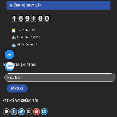
THỐNG KÊ TRUY CẬP
Hits Today : 56
Total Hits : 367824
Who's Online : 1
ĐĂNG KÝ NHẬN ƯU ĐÃI
KẾT NỐI VỚI CHÚNG TÔI