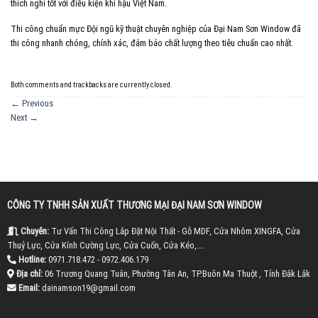
thích nghi tốt với điều kiện khí hậu Việt Nam.
Thi công chuẩn mực Đội ngũ kỹ thuật chuyên nghiệp của Đại Nam Sơn Window đã
thi công nhanh chóng, chính xác, đảm bảo chất lượng theo tiêu chuẩn cao nhất.
Both comments and trackbacks are currently closed.
←
Previous
Next
→
CÔNG TY TNHH SẢN XUẤT THƯƠNG MẠI ĐẠI NAM SƠN WINDOW
Chuyên:
Tư Vấn Thi Công Lắp Đặt Nội Thất - Gỗ MDF, Cửa Nhôm XINGFA, Cửa
Thuỷ Lực, Cửa Kính Cường Lực, Cửa Cuốn, Cửa Kéo,….
Hotline:
0971.718.472 - 0972.406.179
Địa chỉ:
06 Trương Quang Tuân, Phường Tân An, TP.Buôn Ma Thuột , Tỉnh Đắk Lắk
Email:
dainamson19@gmail.com