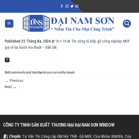
Skip
to
content
Published
25 Tháng Ba, 2024
at
16 × 16
in
Thi công tủ bếp gỗ công nghiệp MDF
giá rẻ tại buôn ma thuột – đắk lắk
Both comments and trackbacks are currently closed.
←
Previous
Next
→
CÔNG TY TNHH SẢN XUẤT THƯƠNG MẠI ĐẠI NAM SƠN WINDOW
Chuyên:
Tư Vấn Thi Công Lắp Đặt Nội Thất - Gỗ MDF, Cửa Nhôm XINGFA, Cửa