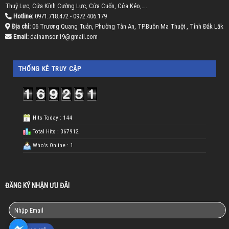
Thuỷ Lực, Cửa Kính Cường Lực, Cửa Cuốn, Cửa Kéo,….
Hotline:
0971.718.472 - 0972.406.179
Địa chỉ:
06 Trương Quang Tuân, Phường Tân An, TP.Buôn Ma Thuột , Tỉnh Đắk Lắk
Email:
dainamson19@gmail.com
THỐNG KÊ TRUY CẬP
Hits Today : 144
Total Hits : 367912
Who's Online : 1
ĐĂNG KÝ NHẬN ƯU ĐÃI