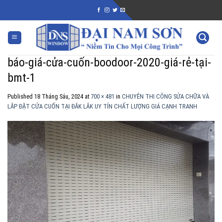
Skip
to
content
báo-giá-cửa-cuốn-boodoor-2020-giá-rẻ-tại-
bmt-1
Published
18 Tháng Sáu, 2024
at
700 × 481
in
CHUYÊN THI CÔNG SỬA CHỮA VÀ
LẮP ĐẶT CỬA CUỐN TẠI ĐẮK LẮK UY TÍN CHẤT LƯỢNG GIÁ CẠNH TRANH