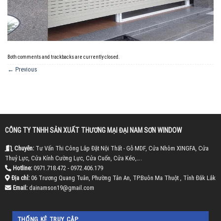
Both comments and trackbacks are currently closed.
←
Previous
CÔNG TY TNHH SẢN XUẤT THƯƠNG MẠI ĐẠI NAM SƠN WINDOW
Chuyên:
Tư Vấn Thi Công Lắp Đặt Nội Thất - Gỗ MDF, Cửa Nhôm XINGFA, Cửa
Thuỷ Lực, Cửa Kính Cường Lực, Cửa Cuốn, Cửa Kéo,….
Hotline:
0971.718.472 - 0972.406.179
Địa chỉ:
06 Trương Quang Tuân, Phường Tân An, TP.Buôn Ma Thuột , Tỉnh Đắk Lắk
Email:
dainamson19@gmail.com
THỐNG KÊ TRUY CẬP