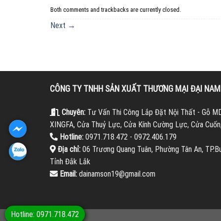
Both comments and trackbacks are currently closed.
Next
→
CÔNG TY TNHH SẢN XUẤT THƯƠNG MẠI ĐẠI NA
Chuyên:
Tư Vấn Thi Công Lắp Đặt Nội Thất - Gỗ M
XINGFA, Cửa Thuỷ Lực, Cửa Kính Cường Lực, Cửa Cuốn,
Hotline:
0971.718.472 - 0972.406.179
Địa chỉ:
06 Trương Quang Tuân, Phường Tân An, TP.B
Tỉnh Đắk Lắk
Email:
dainamson19@gmail.com
Hotline: 0971.718.472