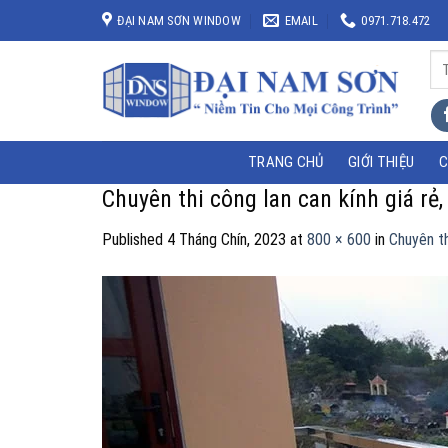
Skip
ĐẠI NAM SƠN WINDOW
EMAIL
0971.718.472
to
content
Tì
kiế
TRANG CHỦ
GIỚI THIỆU
C
Chuyên thi công lan can kính giá rẻ,
Published
4 Tháng Chín, 2023
at
800 × 600
in
Chuyên th