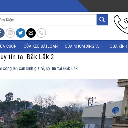
m
m:
ỬA CUỐN
CỬA KÉO ĐÀI LOAN
CỬA NHÔM XINGFA
CỬA KÍNH
 uy tín tại Đắk Lắk 2
i công lan can kính giá rẻ, uy tín tại Đắk Lắk