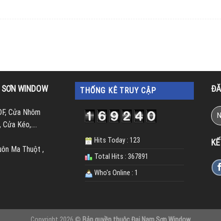
M SƠN WINDOW
ĐĂ
THỐNG KÊ TRUY CẬP
DF, Cửa Nhôm
 Cửa Kéo,….
Hits Today : 123
KẾ
uôn Ma Thuột ,
Total Hits : 367891
Who's Online : 1
Copyright 2026 ©
Bản quyền thuộc Đại Nam Sơn Window