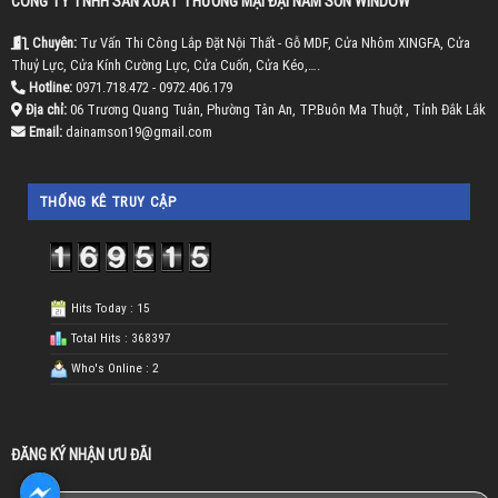
CÔNG TY TNHH SẢN XUẤT THƯƠNG MẠI ĐẠI NAM SƠN WINDOW
Chuyên:
Tư Vấn Thi Công Lắp Đặt Nội Thất - Gỗ MDF, Cửa Nhôm XINGFA, Cửa
Thuỷ Lực, Cửa Kính Cường Lực, Cửa Cuốn, Cửa Kéo,….
Hotline:
0971.718.472 - 0972.406.179
Địa chỉ:
06 Trương Quang Tuân, Phường Tân An, TP.Buôn Ma Thuột , Tỉnh Đắk Lắk
Email:
dainamson19@gmail.com
THỐNG KÊ TRUY CẬP
Hits Today : 15
Total Hits : 368397
Who's Online : 2
ĐĂNG KÝ NHẬN ƯU ĐÃI