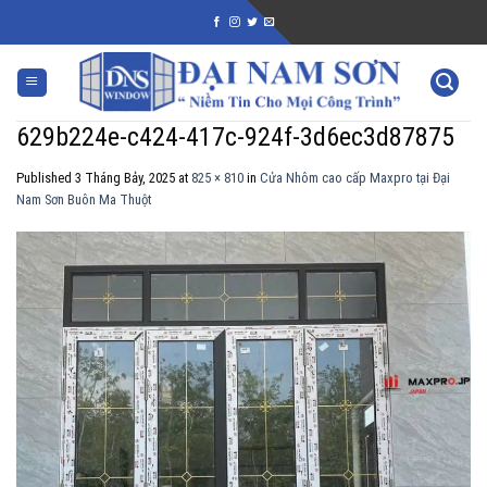
Skip
to
content
629b224e-c424-417c-924f-3d6ec3d87875
Published
3 Tháng Bảy, 2025
at
825 × 810
in
Cửa Nhôm cao cấp Maxpro tại Đại
Nam Sơn Buôn Ma Thuột