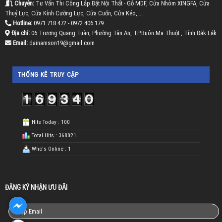
Chuyên:
Tư Vấn Thi Công Lắp Đặt Nội Thất - Gỗ MDF, Cửa Nhôm XINGFA, Cửa
Thuỷ Lực, Cửa Kính Cường Lực, Cửa Cuốn, Cửa Kéo,….
Hotline:
0971.718.472 - 0972.406.179
Địa chỉ:
06 Trương Quang Tuân, Phường Tân An, TP.Buôn Ma Thuột , Tỉnh Đắk Lắk
Email:
dainamson19@gmail.com
THỐNG KÊ TRUY CẬP
Hits Today : 100
Total Hits : 368021
Who's Online : 1
ĐĂNG KÝ NHẬN ƯU ĐÃI