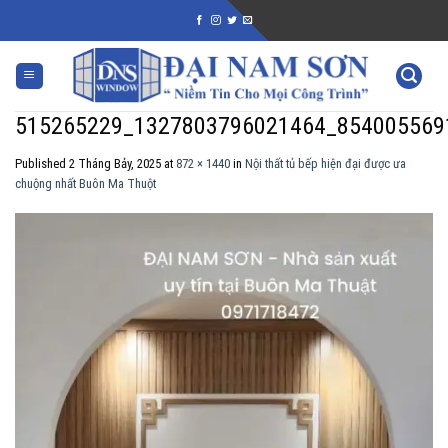
Skip
to
content
515265229_1327803796021464_854005569
Published
2 Tháng Bảy, 2025
at
872 × 1440
in
Nội thất tủ bếp hiện đại được ưa
chuộng nhất Buôn Ma Thuột