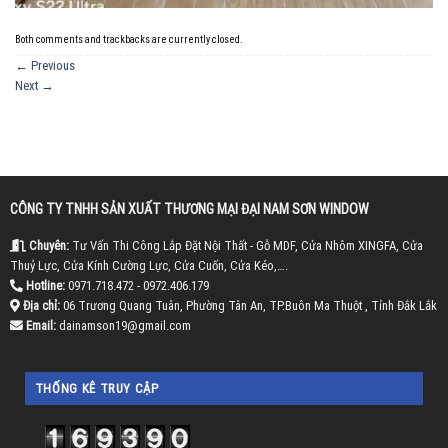
Both comments and trackbacks are currently closed.
←
Previous
Next
→
CÔNG TY TNHH SẢN XUẤT THƯƠNG MẠI ĐẠI NAM SƠN WINDOW
Chuyên:
Tư Vấn Thi Công Lắp Đặt Nội Thất - Gỗ MDF, Cửa Nhôm XINGFA, Cửa
Thuỷ Lực, Cửa Kính Cường Lực, Cửa Cuốn, Cửa Kéo,….
Hotline:
0971.718.472 - 0972.406.179
Địa chỉ:
06 Trương Quang Tuân, Phường Tân An, TP.Buôn Ma Thuột , Tỉnh Đắk Lắk
Email:
dainamson19@gmail.com
THỐNG KÊ TRUY CẬP