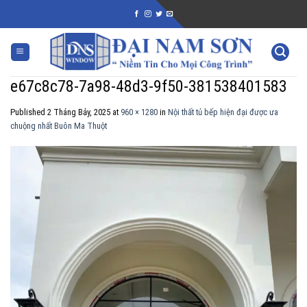
Skip
to
content
e67c8c78-7a98-48d3-9f50-381538401583
Published
2 Tháng Bảy, 2025
at
960 × 1280
in
Nội thất tủ bếp hiện đại được ưa
chuộng nhất Buôn Ma Thuột