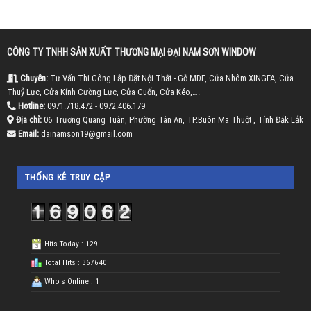
CÔNG TY TNHH SẢN XUẤT THƯƠNG MẠI ĐẠI NAM SƠN WINDOW
Chuyên:
Tư Vấn Thi Công Lắp Đặt Nội Thất - Gỗ MDF, Cửa Nhôm XINGFA, Cửa
Thuỷ Lực, Cửa Kính Cường Lực, Cửa Cuốn, Cửa Kéo,….
Hotline:
0971.718.472 - 0972.406.179
Địa chỉ:
06 Trương Quang Tuân, Phường Tân An, TP.Buôn Ma Thuột , Tỉnh Đắk Lắk
Email:
dainamson19@gmail.com
THỐNG KÊ TRUY CẬP
Hits Today : 129
Total Hits : 367640
Who's Online : 1