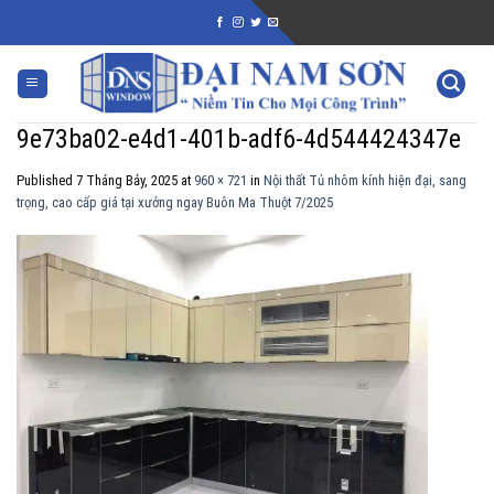
Skip
to
content
9e73ba02-e4d1-401b-adf6-4d544424347e
Published
7 Tháng Bảy, 2025
at
960 × 721
in
Nội thất Tủ nhôm kính hiện đại, sang
trọng, cao cấp giá tại xưởng ngay Buôn Ma Thuột 7/2025