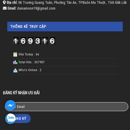
Địa chỉ:
06 Trương Quang Tuân, Phường Tân An, TP.Buôn Ma Thuột , Tỉnh Đắk Lắk
Email:
dainamson19@gmail.com
THỐNG KÊ TRUY CẬP
Hits Today : 66
Total Hits : 367987
Who's Online : 2
ĐĂNG KÝ NHẬN ƯU ĐÃI