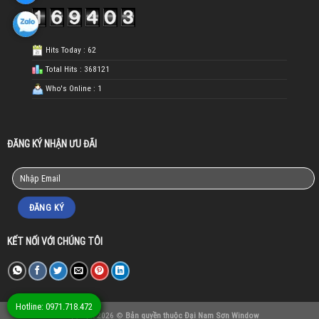
Hits Today : 62
Total Hits : 368121
Who's Online : 1
ĐĂNG KÝ NHẬN ƯU ĐÃI
KẾT NỐI VỚI CHÚNG TÔI
Hotline: 0971.718.472
Copyright 2026 ©
Bản quyền thuộc Đại Nam Sơn Window