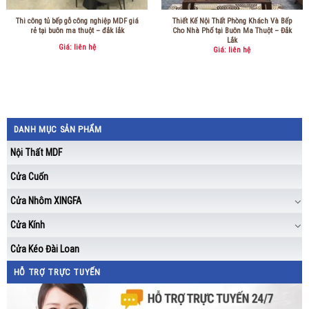
Thi công tủ bếp gỗ công nghiệp MDF giá
Thiết Kế Nội Thất Phòng Khách Và Bếp
rẻ tại buôn ma thuột – đắk lắk
Cho Nhà Phố tại Buôn Ma Thuột – Đắk
Lắk
Giá: liên hệ
Giá: liên hệ
DANH MỤC SẢN PHẨM
Nội Thất MDF
Cửa Cuốn
Cửa Nhôm XINGFA
Cửa Kính
Cửa Kéo Đài Loan
HỖ TRỢ TRỰC TUYẾN