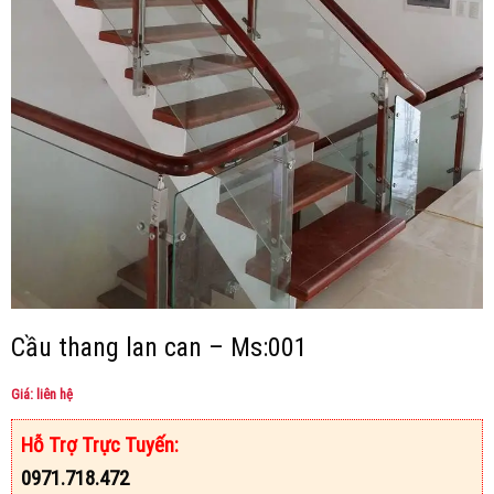
Cầu thang lan can – Ms:001
Giá: liên hệ
Hỗ Trợ Trực Tuyến:
0971.718.472