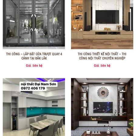
THI CÔNG – LẮP ĐẶT CỬA TRƯỢT QUAY 4
THI CÔNG THIẾT KẾ NỘI THẤT – THI
CÁNH TẠI ĐẮK LẮK
CÔNG NỘI THẤT CHUYÊN NGHIỆP
Giá: liên hệ
Giá: liên hệ