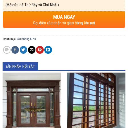
(Mở cửa cả Thứ Bảy và Chủ Nhật)
MUA NGAY
Gọi điện xác nhận và giao hàng tận nơi
Danh mục:
Cầu thang Kính
SẢN PHẨM NỔI BẬT