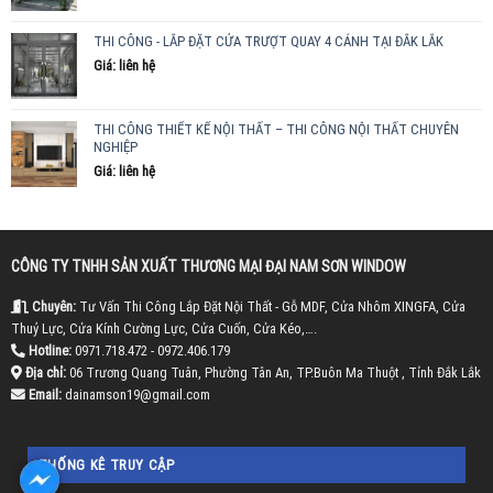
THI CÔNG - LẮP ĐẶT CỬA TRƯỢT QUAY 4 CÁNH TẠI ĐẮK LẮK
Giá: liên hệ
THI CÔNG THIẾT KẾ NỘI THẤT – THI CÔNG NỘI THẤT CHUYÊN
NGHIỆP
Giá: liên hệ
CÔNG TY TNHH SẢN XUẤT THƯƠNG MẠI ĐẠI NAM SƠN WINDOW
Chuyên:
Tư Vấn Thi Công Lắp Đặt Nội Thất - Gỗ MDF, Cửa Nhôm XINGFA, Cửa
Thuỷ Lực, Cửa Kính Cường Lực, Cửa Cuốn, Cửa Kéo,….
Hotline:
0971.718.472 - 0972.406.179
Địa chỉ:
06 Trương Quang Tuân, Phường Tân An, TP.Buôn Ma Thuột , Tỉnh Đắk Lắk
Email:
dainamson19@gmail.com
THỐNG KÊ TRUY CẬP