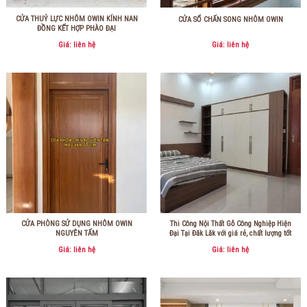
CỬA THUỶ LỰC NHÔM OWIN KÍNH NAN
CỬA SỔ CHẤN SONG NHÔM OWIN
ĐỒNG KẾT HỢP PHÀO ĐẠI
Giá: liên hệ
Giá: liên hệ
CỬA PHÒNG SỬ DỤNG NHÔM OWIN
Thi Công Nội Thất Gỗ Công Nghiệp Hiện
NGUYÊN TẤM
Đại Tại Đăk Lăk với giá rẻ, chất lượng tốt
Giá: liên hệ
Giá: liên hệ