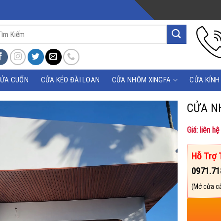
m
m:
ỬA CUỐN
CỬA KÉO ĐÀI LOAN
CỬA NHÔM XINGFA
CỬA KÍNH
CỬA N
Giá: liên hệ
Hỗ Trợ 
0971.71
(Mở cửa c