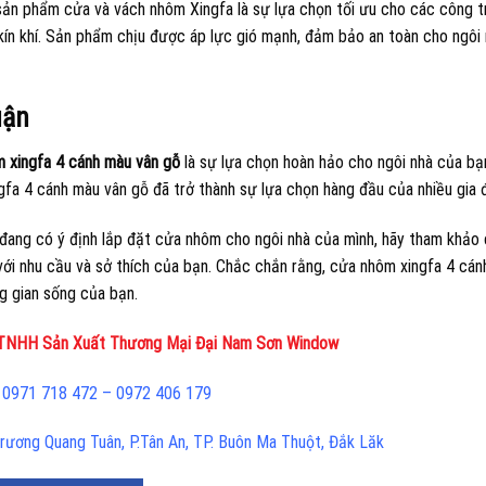
sản phẩm cửa và vách nhôm Xingfa là sự lựa chọn tối ưu cho các công tr
kín khí. Sản phẩm chịu được áp lực gió mạnh, đảm bảo an toàn cho ngôi 
uận
 xingfa 4 cánh màu vân gỗ
là sự lựa chọn hoàn hảo cho ngôi nhà của bạn
gfa 4 cánh màu vân gỗ đã trở thành sự lựa chọn hàng đầu của nhiều gia đ
đang có ý định lắp đặt cửa nhôm cho ngôi nhà của mình, hãy tham khảo
với nhu cầu và sở thích của bạn. Chắc chắn rằng, cửa nhôm xingfa 4 cá
g gian sống của bạn.
 TNHH Sản Xuất Thương Mại Đại Nam Sơn Window
: 0971 718 472 – 0972 406 179
Trương Quang Tuân, P.Tân An, TP. Buôn Ma Thuột, Đắk Lăk