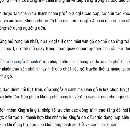
gỗ tự nhiên, cửa xingfa 4 cánh mang lại vẻ đẹp sang trọng và độc đáo c
 được tạo thành từ thanh nhôm profile Xingfa cao cấp, có cấu tạo khoan
c và an toàn. Không chỉ có độ bền cao, cửa xingfa 4 cánh còn có khả năn
hông sử dụng ngưỡng cửa.
năng mở rộng lớn nhất, cửa xingfa 4 cánh màu vân gỗ có thể đáp ứng tố
 linh hoạt, có thể mở quay trong hoặc quay ngoài tùy theo nhu cầu sử dụ
của
cửa xingfa 4 cánh
được nhập khẩu chính hãng và được sơn phủ tĩnh đ
 nhiên của sản phẩm thay thế cho chất liệu gỗ truyền thống, mang lại sự
như gỗ.
g đặc điểm nổi bật trên, cửa xingfa 4 cánh màu vân gỗ là lựa chọn tuy
 và hiện đại. Sản phẩm không chỉ mang lại vẻ đẹp sang trọng cho ngôi n
ch nhôm Xingfa là giải pháp tối ưu cho các công trình cao tầng đòi hỏi 
c cấu tạo từ thanh hợp kim nhôm hệ Xingfa có cấu trúc dạng hộp chia t
 kim khí đồng bộ, tạo nên khả năng cách âm tốt và cách nhiệt cao.