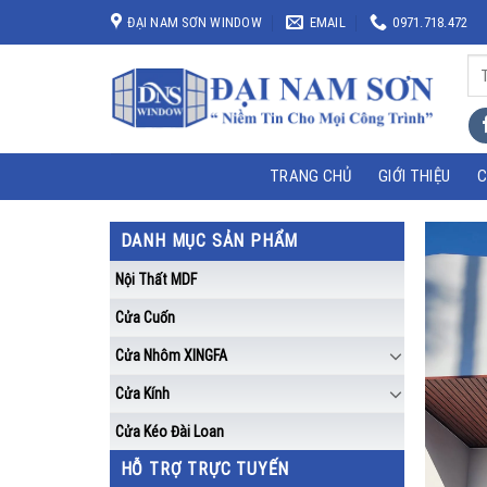
Skip
ĐẠI NAM SƠN WINDOW
EMAIL
0971.718.472
to
content
Tì
kiế
TRANG CHỦ
GIỚI THIỆU
C
DANH MỤC SẢN PHẨM
Nội Thất MDF
Cửa Cuốn
Cửa Nhôm XINGFA
Cửa Kính
Cửa Kéo Đài Loan
HỖ TRỢ TRỰC TUYẾN