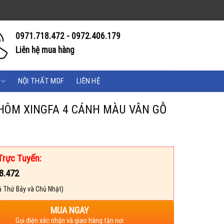
0971.718.472 - 0972.406.179
Liên hệ mua hàng
NỘI THẤT MDF
LIÊN HỆ
HÔM XINGFA 4 CÁNH MÀU VÂN GỖ
Trực Tuyến:
8.472
ả Thứ Bảy và Chủ Nhật)
MUA NGAY
Gọi điện xác nhận và giao hàng tận nơi