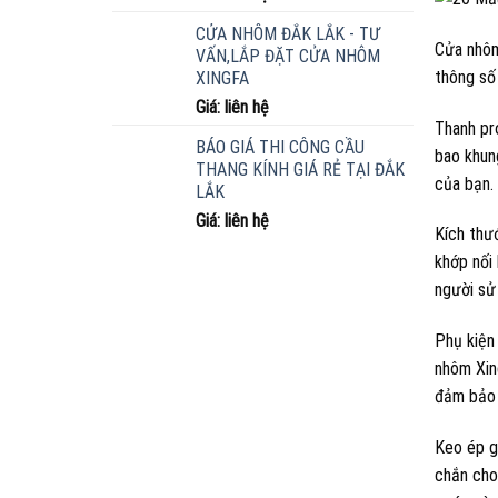
CỬA NHÔM ĐẮK LẮK - TƯ
Cửa nhôm
VẤN,LẮP ĐẶT CỬA NHÔM
thông số
XINGFA
Giá: liên hệ
Thanh pr
BÁO GIÁ THI CÔNG CẦU
bao khun
THANG KÍNH GIÁ RẺ TẠI ĐẮK
của bạn.
LẮK
Giá: liên hệ
Kích thư
khớp nối
người sử
Phụ kiện
nhôm Xin
đảm bảo 
Keo ép g
chắn cho