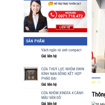
SẢN PHẨM
Vách ngăn vệ sinh compact
Giá: liên hệ
CỬA THUỶ LỰC NHÔM OWIN
KÍNH NAN ĐỒNG KẾT HỢP
PHÀO ĐẠI
MÔ TẢ
Giá: liên hệ
CỬA NHÔM XINGFA 4 CÁNH
Thông
MÀU VÂN GỖ
Giá: liên hệ