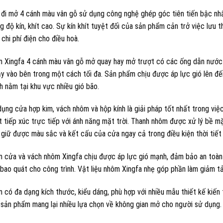
đi mở 4 cánh màu vân gỗ sử dụng công nghệ ghép góc tiên tiến bậc nh
g độ kín, khít cao. Sự kín khít tuyệt đối của sản phẩm cản trở việc lưu 
 chi phí điện cho điều hoà.
 Xingfa 4 cánh màu vân gỗ mở quay hay mở trượt có các ống dẫn nước 
y vào bên trong một cách tối đa. Sản phẩm chịu được áp lực gió lên đế
h nằm tại khu vực nhiều gió bão.
dụng cửa hợp kim, vách nhôm và hộp kính là giải pháp tốt nhất trong việ
 tiếp xúc trực tiếp với ánh năng mặt trời. Thanh nhôm được xử lý bề mặ
n giữ được màu sắc và kết cấu của cửa ngay cả trong điều kiện thời tiết
 cửa và vách nhôm Xingfa chịu được áp lực gió mạnh, đảm bảo an toàn 
bao quát cho công trình. Vật liệu nhôm Xingfa nhẹ góp phần làm giảm tả
có đa dạng kích thước, kiểu dáng, phù hợp với nhiều mẫu thiết kế kiến 
 sản phẩm mang lại nhiều lựa chọn về không gian mở cho người sử dụng.