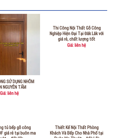
Thi Công Nội Thất Gỗ Công
Nghiệp Hiện Đại Tại Đăk Lăk với
giá rẻ, chất lượng tốt
Giá: liên hệ
ÒNG SỬ DỤNG NHÔM
N NGUYÊN TẤM
Giá: liên hệ
ng tủ bếp gỗ công
Thiết Kế Nội Thất Phòng
F giá rẻ tại buôn ma
Khách Và Bếp Cho Nhà Phố tại