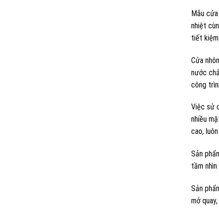
Mẫu cửa 
nhiệt cùn
tiết kiệm
Cửa nhôm
nước chả
công trìn
Việc sử 
nhiều mặt
cao, luô
Sản phẩm
tầm nhìn 
Sản phẩm 
mở quay,