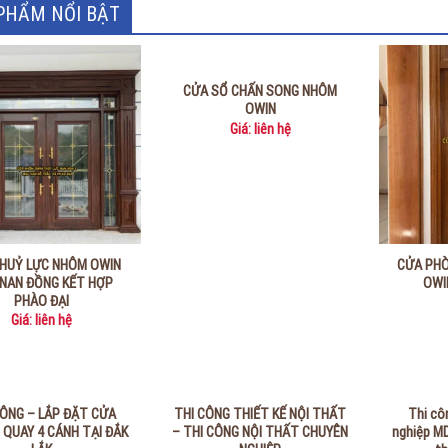
PHẨM NỔI BẬT
CỬA SỔ CHẤN SONG NHÔM
OWIN
Giá: liên hệ
HUỶ LỰC NHÔM OWIN
CỬA PH
 NAN ĐỒNG KẾT HỢP
OWI
PHÀO ĐẠI
Giá: liên hệ
CÔNG – LẮP ĐẶT CỬA
THI CÔNG THIẾT KẾ NỘI THẤT
Thi cô
QUAY 4 CÁNH TẠI ĐẮK
– THI CÔNG NỘI THẤT CHUYÊN
nghiệp MD