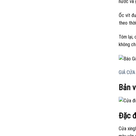
nước và 
Ốc vít đ
theo thờ
Tóm lại,
không ch
GIÁ CỬA
Bản v
Đặc đ
Cửa xing