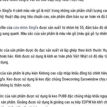
 Xingfa 4 cánh màu vân gỗ là một trong những sản phẩm chất lượng cao
 kỹ thuật đáp ứng tiêu chuẩn cao, sản phẩm đảm bảo sự an toàn và độ b
ofile của
cửa nhôm Xingfa
được sản xuất từ nhôm hệ 55, đảm bảo độ d
g xung quanh. Màu sắc của sản phẩm là màu vân gỗ (màu giả gỗ tự nhiên
ớc của sản phẩm được đo đạc sản xuất và lắp ghép theo kích thước thự
 hoàn hảo. Kính được sử dụng là kính an toàn phôi Việt Nhật có độ dày
 dụng.
 của sản phẩm là phụ kiện Kinlong cao cấp nhập khẩu đồng bộ chính hã
gfa. Keo được sử dụng là keo đặc chủng Dowcorning Eurowindow chịu 
không bị thấm nước.
óc của sản phẩm được sử dụng là keo PU88 đặc chủng nhập khẩu nguyê
 sản phẩm. Gioăng được sử dụng là gioăng cao su kép EDPM kín khít ch