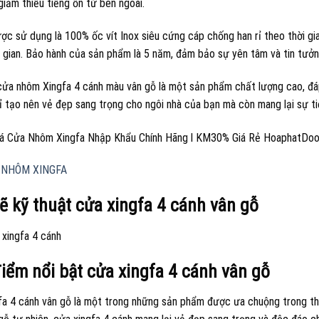
giảm thiểu tiếng ồn từ bên ngoài.
ược sử dụng là 100% ốc vít Inox siêu cứng cáp chống han rỉ theo thời g
i gian. Bảo hành của sản phẩm là 5 năm, đảm bảo sự yên tâm và tin tưở
 cửa nhôm Xingfa 4 cánh màu vân gỗ là một sản phẩm chất lượng cao, đá
ỉ tạo nên vẻ đẹp sang trọng cho ngôi nhà của bạn mà còn mang lại sự ti
 NHÔM XINGFA
ẽ kỹ thuật cửa xingfa 4 cánh vân gỗ
iểm nổi bật cửa xingfa 4 cánh vân gỗ
fa 4 cánh vân gỗ là một trong những sản phẩm được ưa chuộng trong thiế