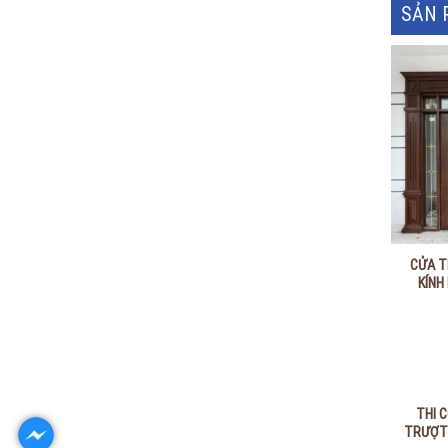
SẢN 
CỬA T
KÍNH
THI 
TRƯỢT 