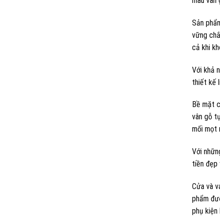
màu vân 
Sản phẩm
vững chắ
cả khi k
Với khả 
thiết kế
Bề mặt 
vân gỗ tự
mối mọt 
Với nhữn
tiền đẹp
Cửa và vá
phẩm đượ
phụ kiện