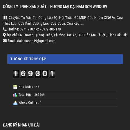
CÔNG TY TNHH SẢN XUẤT THƯƠNG MẠI ĐẠI NAM SƠN WINDOW
Chuyên:
Tư Vấn Thi Công Lắp Đặt Nội Thất - Gỗ MDF, Cửa Nhôm XINGFA, Cửa
Thuỷ Lực, Cửa Kính Cường Lực, Cửa Cuốn, Cửa Kéo,….
Hotline:
0971.718.472 - 0972.406.179
Địa chỉ:
06 Trương Quang Tuân, Phường Tân An, TP.Buôn Ma Thuột , Tỉnh Đắk Lắk
Email:
dainamson19@gmail.com
THỐNG KÊ TRUY CẬP
Hits Today : 48
Total Hits : 367969
Who's Online : 1
ĐĂNG KÝ NHẬN ƯU ĐÃI