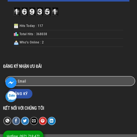
Hits Today : 117
Total Hits : 368038
Who's Online : 2
ĐĂNG KÝ NHẬN ƯU ĐÃI
KẾT NỐI VỚI CHÚNG TÔI
Hotline: 0971.718.472