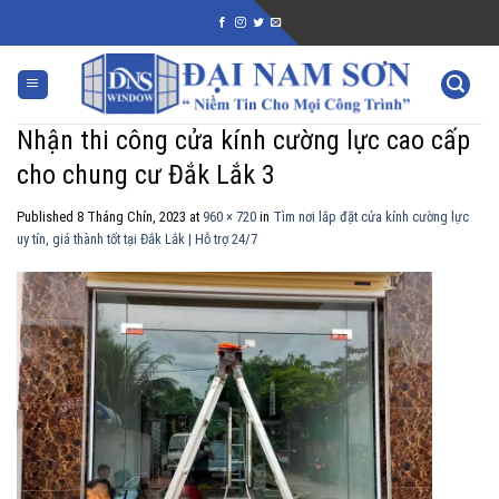
Skip
to
content
Nhận thi công cửa kính cường lực cao cấp
cho chung cư Đắk Lắk 3
Published
8 Tháng Chín, 2023
at
960 × 720
in
Tìm nơi lắp đặt cửa kính cường lực
uy tín, giá thành tốt tại Đắk Lắk | Hỗ trợ 24/7