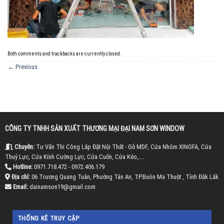
Both comments and trackbacks are currently closed.
←
Previous
CÔNG TY TNHH SẢN XUẤT THƯƠNG MẠI ĐẠI NAM SƠN WINDOW
Chuyên:
Tư Vấn Thi Công Lắp Đặt Nội Thất - Gỗ MDF, Cửa Nhôm XINGFA, Cửa
Thuỷ Lực, Cửa Kính Cường Lực, Cửa Cuốn, Cửa Kéo,….
Hotline:
0971.718.472 - 0972.406.179
Địa chỉ:
06 Trương Quang Tuân, Phường Tân An, TP.Buôn Ma Thuột , Tỉnh Đắk Lắk
Email:
dainamson19@gmail.com
THỐNG KÊ TRUY CẬP