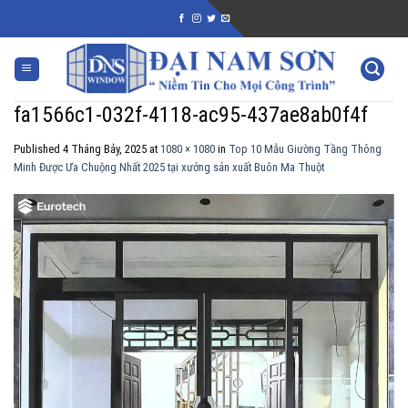
Skip
to
content
fa1566c1-032f-4118-ac95-437ae8ab0f4f
Published
4 Tháng Bảy, 2025
at
1080 × 1080
in
Top 10 Mẫu Giường Tầng Thông
Minh Được Ưa Chuộng Nhất 2025 tại xưởng sản xuất Buôn Ma Thuột