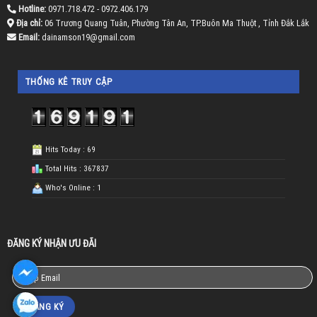
Hotline:
0971.718.472 - 0972.406.179
Địa chỉ:
06 Trương Quang Tuân, Phường Tân An, TP.Buôn Ma Thuột , Tỉnh Đắk Lắk
Email:
dainamson19@gmail.com
THỐNG KÊ TRUY CẬP
Hits Today : 69
Total Hits : 367837
Who's Online : 1
ĐĂNG KÝ NHẬN ƯU ĐÃI