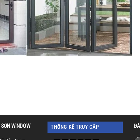
M SƠN WINDOW
ĐĂ
THỐNG KÊ TRUY CẬP