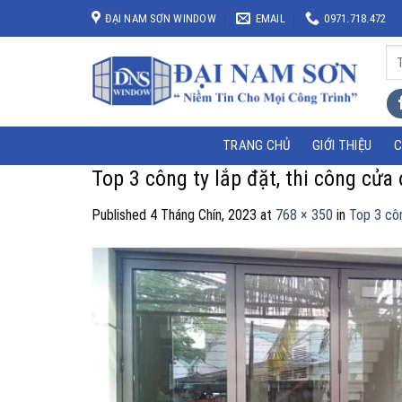
Skip
ĐẠI NAM SƠN WINDOW
EMAIL
0971.718.472
to
content
Tì
kiế
TRANG CHỦ
GIỚI THIỆU
C
Top 3 công ty lắp đặt, thi công cửa
Published
4 Tháng Chín, 2023
at
768 × 350
in
Top 3 côn