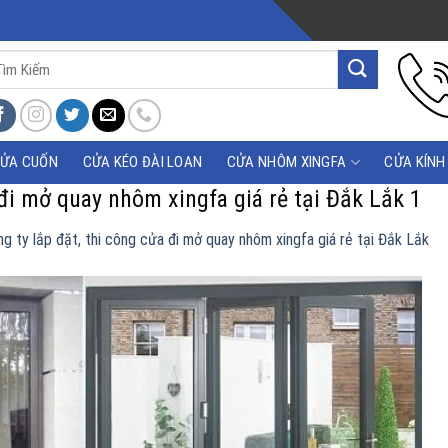
m
m:
ỬA CUỐN
CỬA KÉO ĐÀI LOAN
CỬA NHÔM XINGFA
CỬA KÍNH
 đi mở quay nhôm xingfa giá rẻ tại Đắk Lắk 1
g ty lắp đặt, thi công cửa đi mở quay nhôm xingfa giá rẻ tại Đắk Lắk