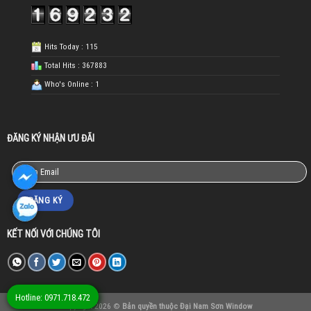
Hits Today : 115
Total Hits : 367883
Who's Online : 1
ĐĂNG KÝ NHẬN ƯU ĐÃI
KẾT NỐI VỚI CHÚNG TÔI
Hotline: 0971.718.472
Copyright 2026 ©
Bản quyền thuộc Đại Nam Sơn Window