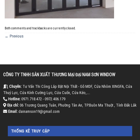
Both comments and trackbacks are currently closed.
←
Previous
CÔNG TY TNHH SẢN XUẤT THƯƠNG MẠI ĐẠI NAM SƠN WINDOW
Chuyên:
Tư Vấn Thi Công Lắp Đặt Nội Thất - Gỗ MDF, Cửa Nhôm XINGFA, Cửa
Thuỷ Lực, Cửa Kính Cường Lực, Cửa Cuốn, Cửa Kéo,….
Hotline:
0971.718.472 - 0972.406.179
Địa chỉ:
06 Trương Quang Tuân, Phường Tân An, TP.Buôn Ma Thuột , Tỉnh Đắk Lắk
Email:
dainamson19@gmail.com
THỐNG KÊ TRUY CẬP