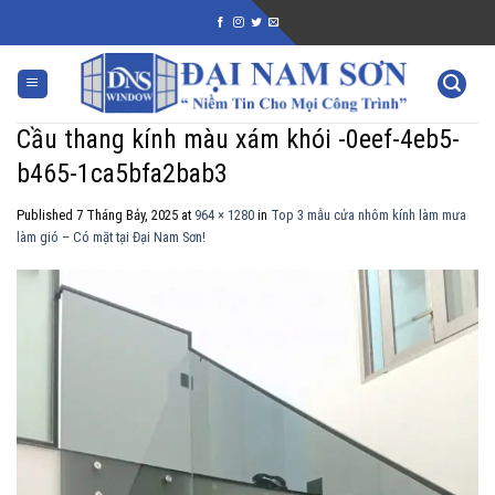
Skip
to
content
Cầu thang kính màu xám khói -0eef-4eb5-
b465-1ca5bfa2bab3
Published
7 Tháng Bảy, 2025
at
964 × 1280
in
Top 3 mẫu cửa nhôm kính làm mưa
làm gió – Có mặt tại Đại Nam Sơn!