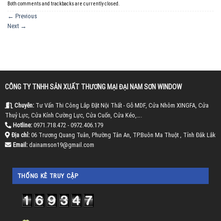
Both comments and trackbacks are currently closed.
←
Previous
Next
→
CÔNG TY TNHH SẢN XUẤT THƯƠNG MẠI ĐẠI NAM SƠN WINDOW
Chuyên:
Tư Vấn Thi Công Lắp Đặt Nội Thất - Gỗ MDF, Cửa Nhôm XINGFA, Cửa
Thuỷ Lực, Cửa Kính Cường Lực, Cửa Cuốn, Cửa Kéo,….
Hotline:
0971.718.472 - 0972.406.179
Địa chỉ:
06 Trương Quang Tuân, Phường Tân An, TP.Buôn Ma Thuột , Tỉnh Đắk Lắk
Email:
dainamson19@gmail.com
THỐNG KÊ TRUY CẬP