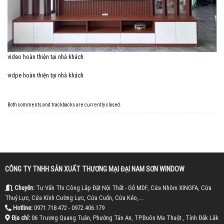
video hoàn thiện tại nhà khách
vidpe hoàn thiện tại nhà khách
Both comments and trackbacks are currently closed.
CÔNG TY TNHH SẢN XUẤT THƯƠNG MẠI ĐẠI NAM SƠN WINDOW
Chuyên:
Tư Vấn Thi Công Lắp Đặt Nội Thất - Gỗ MDF, Cửa Nhôm XINGFA, Cửa
Thuỷ Lực, Cửa Kính Cường Lực, Cửa Cuốn, Cửa Kéo,….
Hotline:
0971.718.472 - 0972.406.179
Địa chỉ:
06 Trương Quang Tuân, Phường Tân An, TP.Buôn Ma Thuột , Tỉnh Đắk Lắk