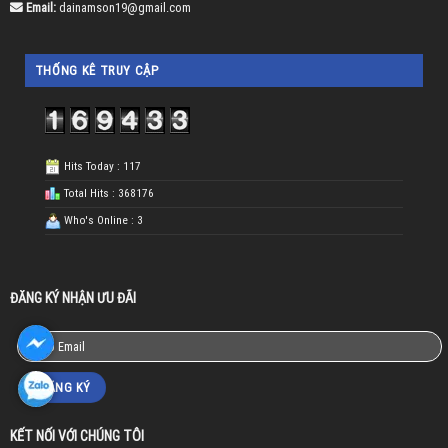
Email:
dainamson19@gmail.com
THỐNG KÊ TRUY CẬP
Hits Today : 117
Total Hits : 368176
Who's Online : 3
ĐĂNG KÝ NHẬN ƯU ĐÃI
KẾT NỐI VỚI CHÚNG TÔI