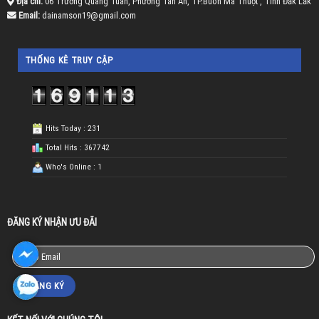
Địa chỉ:
06 Trương Quang Tuân, Phường Tân An, TP.Buôn Ma Thuột , Tỉnh Đắk Lắk
Email:
dainamson19@gmail.com
THỐNG KÊ TRUY CẬP
Hits Today : 231
Total Hits : 367742
Who's Online : 1
ĐĂNG KÝ NHẬN ƯU ĐÃI