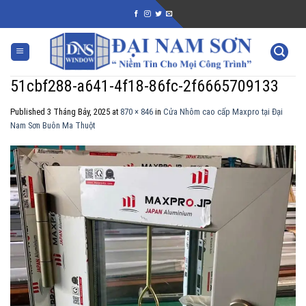
Skip
to
content
51cbf288-a641-4f18-86fc-2f6665709133
Published
3 Tháng Bảy, 2025
at
870 × 846
in
Cửa Nhôm cao cấp Maxpro tại Đại
Nam Sơn Buôn Ma Thuột