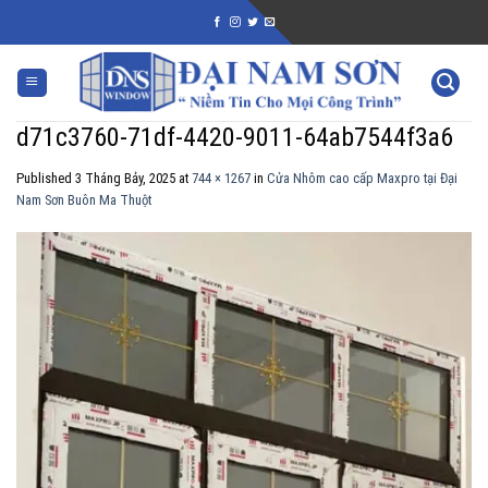
Skip
to
content
d71c3760-71df-4420-9011-64ab7544f3a6
Published
3 Tháng Bảy, 2025
at
744 × 1267
in
Cửa Nhôm cao cấp Maxpro tại Đại
Nam Sơn Buôn Ma Thuột