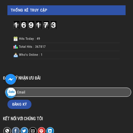
THỐNG KÊ TRUY CẬP
Hits Today : 49
Total Hits : 367817
Who's Online : 1
ĐĂNG KÝ NHẬN ƯU ĐÃI
KẾT NỐI VỚI CHÚNG TÔI