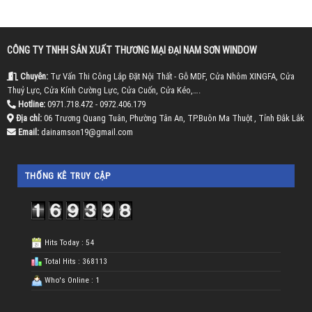
CÔNG TY TNHH SẢN XUẤT THƯƠNG MẠI ĐẠI NAM SƠN WINDOW
Chuyên:
Tư Vấn Thi Công Lắp Đặt Nội Thất - Gỗ MDF, Cửa Nhôm XINGFA, Cửa
Thuỷ Lực, Cửa Kính Cường Lực, Cửa Cuốn, Cửa Kéo,….
Hotline:
0971.718.472 - 0972.406.179
Địa chỉ:
06 Trương Quang Tuân, Phường Tân An, TP.Buôn Ma Thuột , Tỉnh Đắk Lắk
Email:
dainamson19@gmail.com
THỐNG KÊ TRUY CẬP
Hits Today : 54
Total Hits : 368113
Who's Online : 1