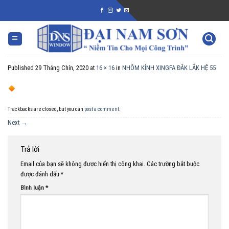
Skip
to
content
Published
29 Tháng Chín, 2020
at
16 × 16
in
NHÔM KÍNH XINGFA ĐẮK LẮK HỆ 55
Trackbacks are closed, but you can
post a comment
.
Next
→
Trả lời
Email của bạn sẽ không được hiển thị công khai.
Các trường bắt buộc
được đánh dấu
*
Bình luận
*