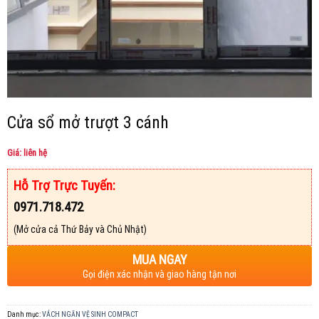
Cửa sổ mở trượt 3 cánh
Giá: liên hệ
Hỗ Trợ Trực Tuyến:
0971.718.472
(Mở cửa cả Thứ Bảy và Chủ Nhật)
MUA NGAY
Gọi điện xác nhận và giao hàng tận nơi
Danh mục:
VÁCH NGĂN VỆ SINH COMPACT