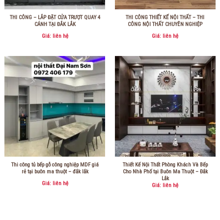
THI CÔNG – LẮP ĐẶT CỬA TRƯỢT QUAY 4
THI CÔNG THIẾT KẾ NỘI THẤT – THI
CÁNH TẠI ĐẮK LẮK
CÔNG NỘI THẤT CHUYÊN NGHIỆP
Giá: liên hệ
Giá: liên hệ
Thi công tủ bếp gỗ công nghiệp MDF giá
Thiết Kế Nội Thất Phòng Khách Và Bếp
rẻ tại buôn ma thuột – đắk lắk
Cho Nhà Phố tại Buôn Ma Thuột – Đắk
Lắk
Giá: liên hệ
Giá: liên hệ