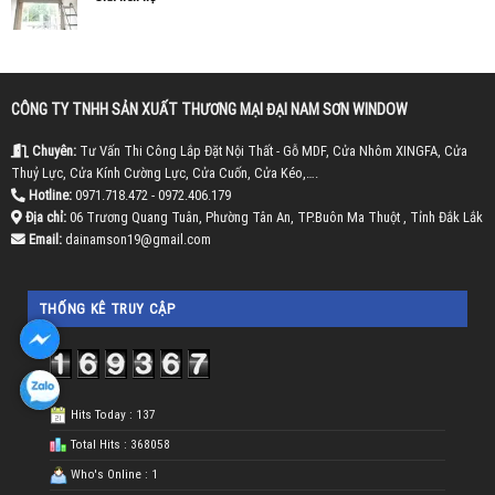
CÔNG TY TNHH SẢN XUẤT THƯƠNG MẠI ĐẠI NAM SƠN WINDOW
Chuyên:
Tư Vấn Thi Công Lắp Đặt Nội Thất - Gỗ MDF, Cửa Nhôm XINGFA, Cửa
Thuỷ Lực, Cửa Kính Cường Lực, Cửa Cuốn, Cửa Kéo,….
Hotline:
0971.718.472 - 0972.406.179
Địa chỉ:
06 Trương Quang Tuân, Phường Tân An, TP.Buôn Ma Thuột , Tỉnh Đắk Lắk
Email:
dainamson19@gmail.com
THỐNG KÊ TRUY CẬP
Hits Today : 137
Total Hits : 368058
Who's Online : 1