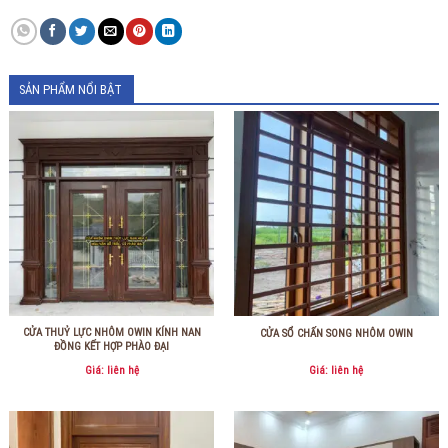
SẢN PHẨM NỔI BẬT
CỬA THUỶ LỰC NHÔM OWIN KÍNH NAN
CỬA SỔ CHẤN SONG NHÔM OWIN
ĐỒNG KẾT HỢP PHÀO ĐẠI
Giá: liên hệ
Giá: liên hệ