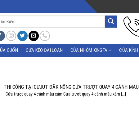
m
m:
ỬA CUỐN
CỬA KÉO ĐÀI LOAN
CỬA NHÔM XINGFA
CỬA KÍNH
THI CÔNG TẠI CƯJUT ĐẮK NÔNG CỬA TRƯỢT QUAY 4 CÁNH MÀU
XÁM GHI
Cửa trượt quay 4 cánh màu xám Cửa trượt quay 4 cánh màu xám [...]