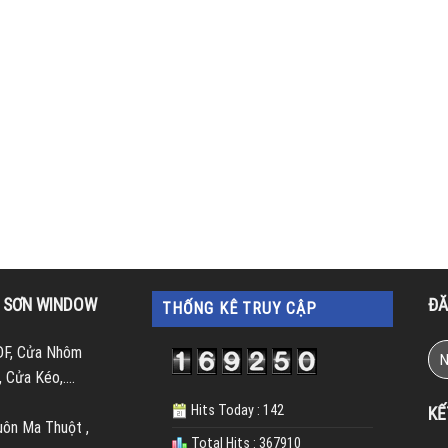
M SƠN WINDOW
ĐĂ
THỐNG KÊ TRUY CẬP
DF, Cửa Nhôm
 Cửa Kéo,….
Hits Today : 142
KẾ
uôn Ma Thuột ,
Total Hits : 367910