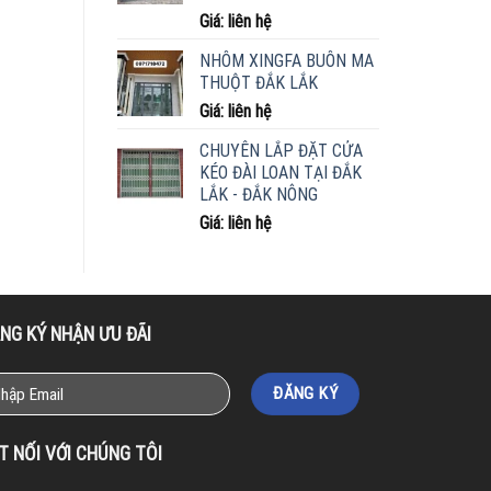
Giá: liên hệ
NHÔM XINGFA BUÔN MA
THUỘT ĐẮK LẮK
Giá: liên hệ
CHUYÊN LẮP ĐẶT CỬA
KÉO ĐÀI LOAN TẠI ĐẮK
LẮK - ĐẮK NÔNG
Giá: liên hệ
NG KÝ NHẬN ƯU ĐÃI
T NỐI VỚI CHÚNG TÔI