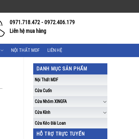
0971.718.472 - 0972.406.179
Liên hệ mua hàng
NỘI THẤT MDF
LIÊN HỆ
DANH MỤC SẢN PHẨM
Nội Thất MDF
Cửa Cuốn
Cửa Nhôm XINGFA
Cửa Kính
Cửa Kéo Đài Loan
HỖ TRỢ TRỰC TUYẾN