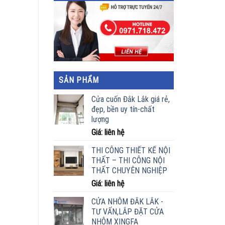
SẢN PHẨM
Cửa cuốn Đắk Lắk giá rẻ,
đẹp, bền uy tín-chất
lượng
Giá: liên hệ
THI CÔNG THIẾT KẾ NỘI
THẤT – THI CÔNG NỘI
THẤT CHUYÊN NGHIỆP
Giá: liên hệ
CỬA NHÔM ĐẮK LẮK -
TƯ VẤN,LẮP ĐẶT CỬA
NHÔM XINGFA