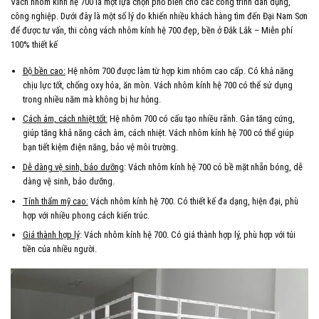
Vách nhôm kính hệ 700 là một lựa chọn phổ biến cho các công trình dân dụng,
công nghiệp. Dưới đây là một số lý do khiến nhiều khách hàng tìm đến Đại Nam Sơn
để được tư vấn, thi công vách nhôm kính hệ 700 đẹp, bền ở Đắk Lắk – Miễn phí
100% thiết kế
Độ bền cao:
Hệ nhôm 700 được làm từ hợp kim nhôm cao cấp. Có khả năng
chịu lực tốt, chống oxy hóa, ăn mòn. Vách nhôm kính hệ 700 có thể sử dụng
trong nhiều năm mà không bị hư hỏng.
Cách âm, cách nhiệt tốt:
Hệ nhôm 700 có cấu tạo nhiều rãnh. Gân tăng cứng,
giúp tăng khả năng cách âm, cách nhiệt. Vách nhôm kính hệ 700 có thể giúp
bạn tiết kiệm điện năng, bảo vệ môi trường.
Dễ dàng vệ sinh, bảo dưỡng
: Vách nhôm kính hệ 700 có bề mặt nhẵn bóng, dễ
dàng vệ sinh, bảo dưỡng.
Tính thẩm mỹ cao:
Vách nhôm kính hệ 700. Có thiết kế đa dạng, hiện đại, phù
hợp với nhiều phong cách kiến trúc.
Giá thành hợp lý
: Vách nhôm kính hệ 700. Có giá thành hợp lý, phù hợp với túi
tiền của nhiều người.