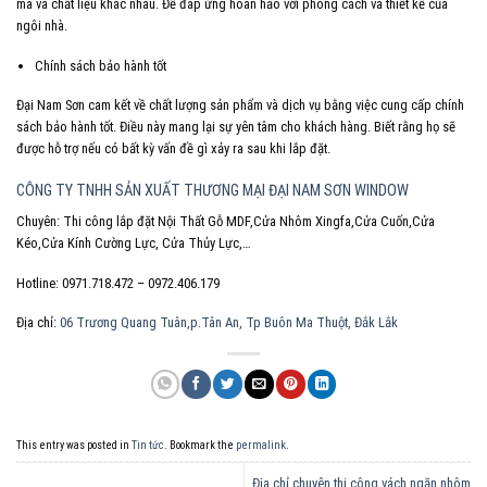
mã và chất liệu khác nhau. Để đáp ứng hoàn hảo với phong cách và thiết kế của
ngôi nhà.
Chính sách bảo hành tốt
Đại Nam Sơn cam kết về chất lượng sản phẩm và dịch vụ bằng việc cung cấp chính
sách bảo hành tốt. Điều này mang lại sự yên tâm cho khách hàng. Biết rằng họ sẽ
được hỗ trợ nếu có bất kỳ vấn đề gì xảy ra sau khi lắp đặt.
CÔNG TY TNHH SẢN XUẤT THƯƠNG MẠI ĐẠI NAM SƠN WINDOW
Chuyên: Thi công lắp đặt Nội Thất Gỗ MDF,Cửa Nhôm Xingfa,Cửa Cuốn,Cửa
Kéo,Cửa Kính Cường Lực, Cửa Thủy Lực,…
Hotline: 0971.718.472 – 0972.406.179
Địa chỉ:
06 Trương Quang Tuân,p.Tân An, Tp Buôn Ma Thuột, Đắk Lắk
This entry was posted in
Tin tức
. Bookmark the
permalink
.
Địa chỉ chuyên thi công vách ngăn nhôm