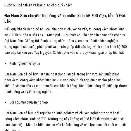
Bước 6: Hoàn thiện và bàn giao cho quý khách
Đại Nam Sơn chuyên thi công vách nhôm kính hệ 700 đẹp, bền ở Đắk
Lắk
Nếu quý khách đang có nhu cầu tìm đơn vị chuyên tư vấn, thi công vách nhôm kính
hệ 700 đẹp, bền ở Đắk Lắk – Miễn phí 100% thiết kế. Thì hãy cân nhắc đến công ty
Đại Nam Sơn. Chúng tôi là một trong những đơn vị có hơn 10 năm kinh nghiệm
trong ngành sản xuất, phân phối và thi công lắp đặt các loại vách nhôm kính hệ 700
cao cấp tại khu vực Tây Nguyên. Sẽ hỗ trợ tư vấn cho quý khách giải pháp tốt nhất
Kinh nghiệm và uy tín
Đại Nam Sơn đã có hơn 10 năm hoạt động lâu dài trong lĩnh vực sản xuất, phân
phối và thi công vách nhôm kính hệ 700 cao cấp. Kinh nghiệm này cho phép họ
hiểu rõ về nhu cầu và mong muốn của khách hàng. Đồng thời cũng đã thiết lập được
danh tiếng và uy tín trong ngành.
Đội ngũ thợ chuyên nghiệp
Đại Nam Sơn sở hữu đội ngũ thợ có kinh nghiệm và chuyên nghiệp trong việc thi
công vách nhôm kính hệ 700. Những thợ này không chỉ có kiến thức vững vàng về
cách làm việc. Mà còn biết cách tư vấn khách hàng về các lựa chọn tốt nhất cho căn
nhà của họ.