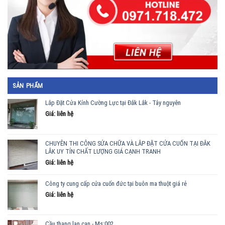
SẢN PHẨM
Lắp Đặt Cửa Kính Cường Lực tại Đắk Lắk - Tây nguyên
Giá: liên hệ
CHUYÊN THI CÔNG SỬA CHỮA VÀ LẮP ĐẶT CỬA CUỐN TẠI ĐẮK
LẮK UY TÍN CHẤT LƯỢNG GIÁ CẠNH TRANH
Giá: liên hệ
Công ty cung cấp cửa cuốn đức tại buôn ma thuột giá rẻ
Giá: liên hệ
Cầu thang lan can - Ms:002