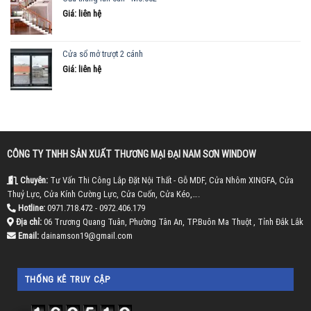
Giá: liên hệ
Cửa sổ mở trượt 2 cánh
Giá: liên hệ
CÔNG TY TNHH SẢN XUẤT THƯƠNG MẠI ĐẠI NAM SƠN WINDOW
Chuyên:
Tư Vấn Thi Công Lắp Đặt Nội Thất - Gỗ MDF, Cửa Nhôm XINGFA, Cửa
Thuỷ Lực, Cửa Kính Cường Lực, Cửa Cuốn, Cửa Kéo,….
Hotline:
0971.718.472 - 0972.406.179
Địa chỉ:
06 Trương Quang Tuân, Phường Tân An, TP.Buôn Ma Thuột , Tỉnh Đắk Lắk
Email:
dainamson19@gmail.com
THỐNG KÊ TRUY CẬP